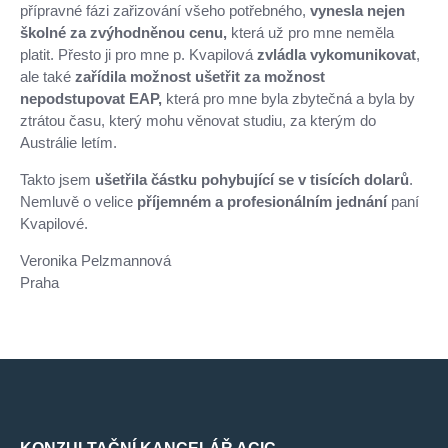
přípravné fázi zařizování všeho potřebného,
vynesla nejen
školné za zvýhodněnou cenu,
která už pro mne neměla
platit. Přesto ji pro mne p. Kvapilová
zvládla vykomunikovat
,
ale také
zařídila možnost ušetřit za možnost
nepodstupovat EAP,
která pro mne byla zbytečná a byla by
ztrátou času, který mohu věnovat studiu, za kterým do
Austrálie letím.
Takto jsem
ušetřila částku pohybující se v tisících dolarů
.
Nemluvě o velice
příjemném a profesionálním jednání
paní
Kvapilové.
Veronika Pelzmannová
Praha