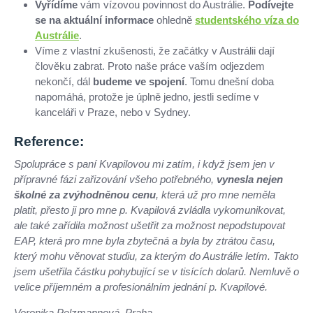
Vyřídíme
vám vízovou povinnost do Austrálie.
Podívejte
se na aktuální informace
ohledně
studentského víza do
Austrálie
.
Víme z vlastní zkušenosti, že začátky v Austrálii dají
člověku zabrat. Proto naše práce vaším odjezdem
nekončí, dál
budeme ve spojení
. Tomu dnešní doba
napomáhá, protože je úplně jedno, jestli sedíme v
kanceláři v Praze, nebo v Sydney.
Reference:
Spolupráce s paní Kvapilovou mi zatím, i když jsem jen v
přípravné fázi zařizování všeho potřebného,
vynesla nejen
školné za zvýhodněnou cenu
, která už pro mne neměla
platit, přesto ji pro mne p. Kvapilová zvládla vykomunikovat,
ale také zařídila možnost ušetřit za možnost nepodstupovat
EAP, která pro mne byla zbytečná a byla by ztrátou času,
který mohu věnovat studiu, za kterým do Austrálie letím. Takto
jsem ušetřila částku pohybující se v tisících dolarů. Nemluvě o
velice příjemném a profesionálním jednání p. Kvapilové.
Veronika Pelzmannová, Praha