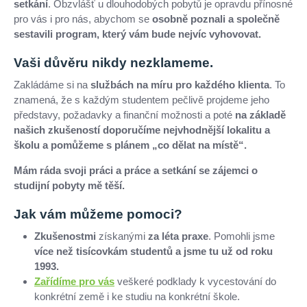
setkání
. Obzvlášť u dlouhodobých pobytů je opravdu přínosné
pro vás i pro nás, abychom se
osobně poznali a společně
sestavili program, který vám bude nejvíc vyhovovat.
Vaši důvěru nikdy nezklameme.
Zakládáme si na
službách na míru pro každého klienta
. To
znamená, že s každým studentem pečlivě projdeme jeho
představy, požadavky a finanční možnosti a poté
na základě
našich zkušeností doporučíme nejvhodnější lokalitu a
školu a pomůžeme s plánem „co dělat na místě“.
Mám ráda svoji práci a práce a setkání se zájemci o
studijní pobyty mě těší.
Jak vám můžeme pomoci?
Zkušenostmi
získanými
za léta praxe
. Pomohli jsme
více než tisícovkám studentů a jsme tu už od roku
1993.
Zařídíme pro vás
veškeré podklady k vycestování do
konkrétní země i ke studiu na konkrétní škole.